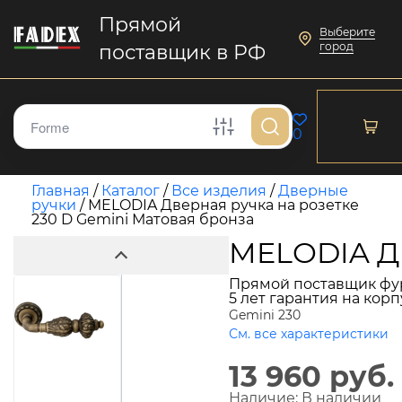
Прямой
Выберите
город
поставщик в РФ
0
Главная
/
Каталог
/
Все изделия
/
Дверные
ручки
/
MELODIA Дверная ручка на розетке
230 D Gemini Матовая бронза
MELODIA Дв
Прямой поставщик фу
5 лет гарантия на кор
Gemini 230
См. все характеристики
13 960 руб.
Наличие:
В наличии