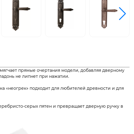
смягчает прямые очертания модели, добавляя дверному
я и ладонь не липнет при нажатии.
ика «неогрек» подходит для любителей древности и для
 серебристо-серых пятен и превращает дверную ручку в