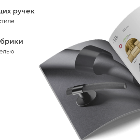
щих ручек
стиле
абрики
делью