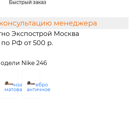
Быстрый заказ
 консультацию менеджера
тно Экспострой Москва
по РФ от 500 р.
одели Nike 246
бронза
серебро
узское
матовая
античное