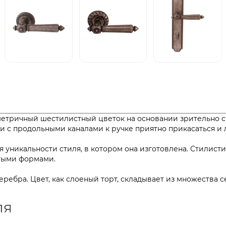
ометричный шестилистный цветок на основании зрительно 
сти с продольными каналами к ручке приятно прикасатьс
 уникальности стиля, в котором она изготовлена. Стилист
остыми формами.
серебра. Цвет, как слоеный торт, складывает из множества
ля