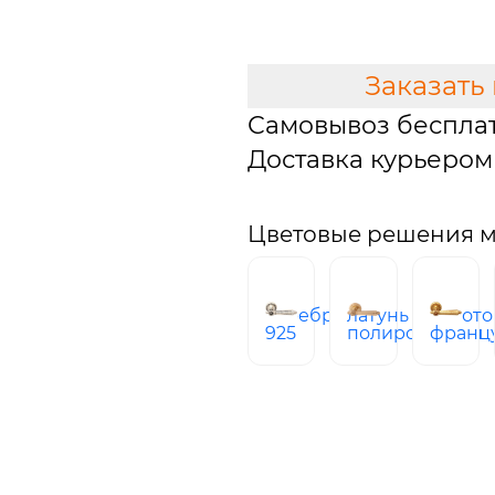
В КОРЗИНУ
Заказать
Самовывоз беспла
Доставка курьером 
Цветовые решения м
серебро
латунь
золото
925
полированная
франц