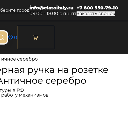
info@classitaly.ru
+7 800 550-79-10
берите город
09.00 - 18.00 с пн-пт
Заказать звонок
0
нтичное серебро
рная ручка на розетке
 Античное серебро
туры в РФ
и работу механизмов