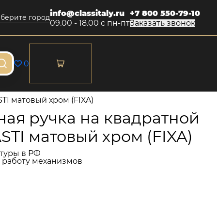
info@classitaly.ru
+7 800 550-79-10
берите город
09.00 - 18.00 с пн-пт
Заказать звонок
0
TI матовый хром (FIXA)
ая ручка на квадратной
ASTI матовый хром (FIXA)
туры в РФ
и работу механизмов