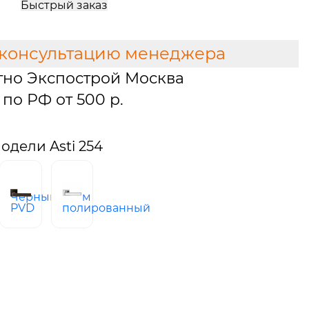
Быстрый заказ
 консультацию менеджера
тно Экспострой Москва
по РФ от 500 р.
дели Asti 254
Черный
хром
ое
PVD
полированный