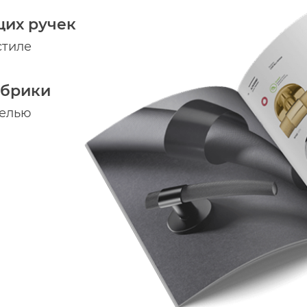
щих ручек
стиле
абрики
делью