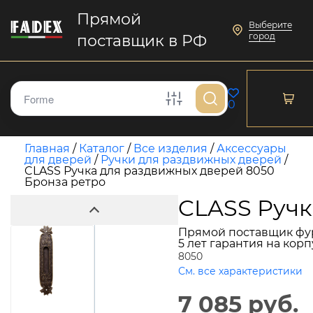
Прямой
Выберите
город
поставщик в РФ
0
Главная
/
Каталог
/
Все изделия
/
Аксессуары
для дверей
/
Ручки для раздвижных дверей
/
CLASS Ручка для раздвижных дверей 8050
Бронза ретро
CLASS Ручк
Прямой поставщик фу
5 лет гарантия на кор
8050
См. все характеристики
7 085 руб.