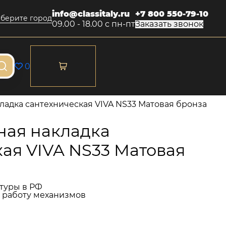
info@classitaly.ru
+7 800 550-79-10
берите город
09.00 - 18.00 с пн-пт
Заказать звонок
0
адка сантехническая VIVA NS33 Матовая бронза
ая накладка
ая VIVA NS33 Матовая
туры в РФ
и работу механизмов