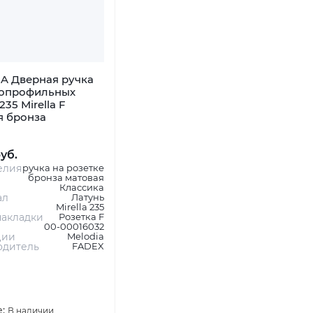
A Дверная ручка
копрофильных
235 Mirella F
я бронза
руб.
елия
ручка на розетке
бронза матовая
Классика
ал
Латунь
Mirella 235
акладки
Розетка F
00-00016032
ции
Melodia
одитель
FADEX
е:
В наличии