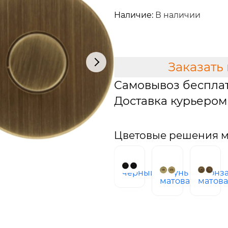
5 290 руб.
Наличие:
В наличии
В КОРЗИНУ
Заказать
Самовывоз беспла
Доставка курьером 
Цветовые решения м
черный
латунь
бронз
матовая
матов