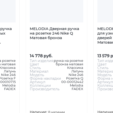
ручка
MELODIA Дверная ручка
MELODI
ных
на розетке 246 Nike Q
для уз
Матовая бронза
дверей 
А
Матова
14 778 руб.
13 579 
а розетке
Тип изделия
ручка на розетке
Тип изд
 матовая
Цвет
бронза матовая
Цвет
Классика
Стиль
Классика
Стиль
Латунь
Материал
Латунь
Матери
Nike 246
Модель
Nike 246
Модель
Розетка F
Форма накладки
Розетка Q
Форма н
-00010715
Артикул
00-00012442
Артикул
Melodia
Коллекции
Melodia
Коллек
FADEX
Производитель
FADEX
Произв
Наличие:
Наличи
В наличии