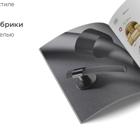
стиле
абрики
делью