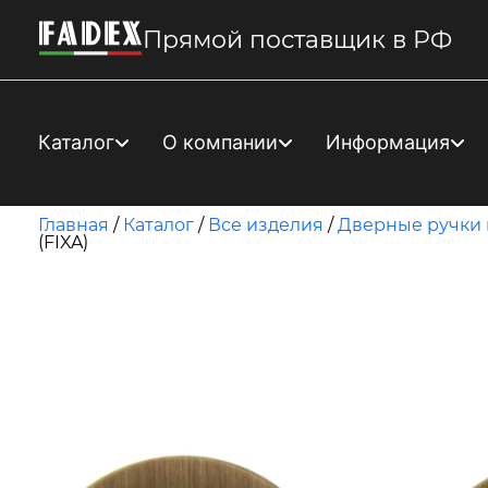
Прямой поставщик в РФ
Каталог
О компании
Информация
Главная
/
Каталог
/
Все изделия
/
Дверные ручки 
(FIXA)