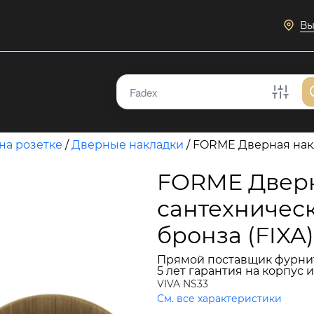
Вы
на розетке
/
Дверные накладки
/
FORME Дверная накл
FORME Дверн
сантехническ
бронза (FIXA)
Прямой поставщик фурни
5 лет гарантия на корпус 
VIVA NS33
См. все характеристики