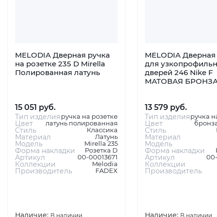
MELODIA Дверная ручка
MELODIA Дверная 
на розетке 235 D Mirella
для узкопрофиль
Полированная латунь
дверей 246 Nike F
МАТОВАЯ БРОНЗ
15 051 руб.
13 579 руб.
Тип изделия
ручка на розетке
Тип изделия
ручка н
Цвет
латунь полированная
Цвет
бронза
Стиль
Классика
Стиль
Материал
Латунь
Материал
Модель
Mirella 235
Модель
Форма накладки
Розетка D
Форма накладки
Артикул
00-00013671
Артикул
00
Коллекции
Melodia
Коллекции
Производитель
FADEX
Производитель
Наличие:
Наличие:
В наличии
В наличии