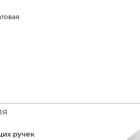
атовая
ля
щих ручек