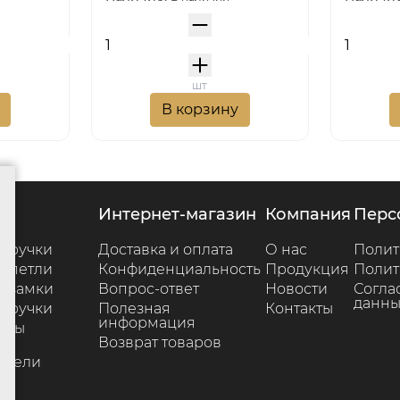
шт
В корзину
г
интернет-магазин
компания
пер
 ручки
Доставка и оплата
О нас
Полит
 петли
Конфиденциальность
Продукция
Полит
 замки
Вопрос-ответ
Новости
Согла
данны
 ручки
Полезная
Контакты
информация
ары
Возврат товаров
е
ители