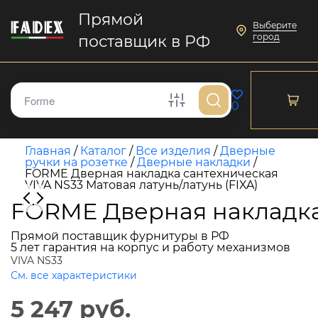
Прямой
Выберите
город
поставщик в РФ
0
Главная
/
Каталог
/
Все изделия
/
Дверные
ручки на розетке
/
Дверные накладки
/
FORME Дверная накладка сантехническая
VIVA NS33 Матовая латунь/латунь (FIXA)
FORME Дверная накладка 
Прямой поставщик фурнитуры в РФ
5 лет гарантия на корпус и работу механизмов
VIVA NS33
См. все характеристики
5 247 руб.