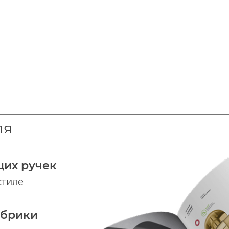
ля
щих ручек
стиле
абрики