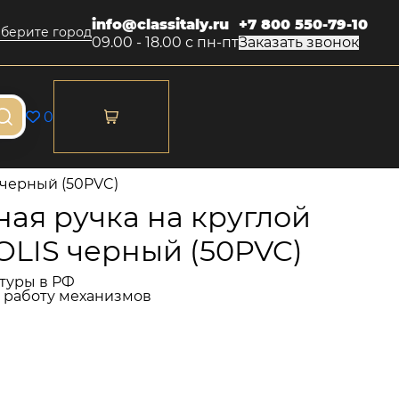
info@classitaly.ru
+7 800 550-79-10
берите город
09.00 - 18.00 с пн-пт
Заказать звонок
0
 черный (50PVC)
ая ручка на круглой
SOLIS черный (50PVC)
туры в РФ
и работу механизмов