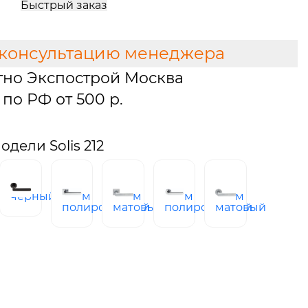
Быстрый заказ
 консультацию менеджера
тно Экспострой Москва
по РФ от 500 р.
дели Solis 212
черный
хром
хром
хром
хром
ое
полированный
матовый
полированный
матовый