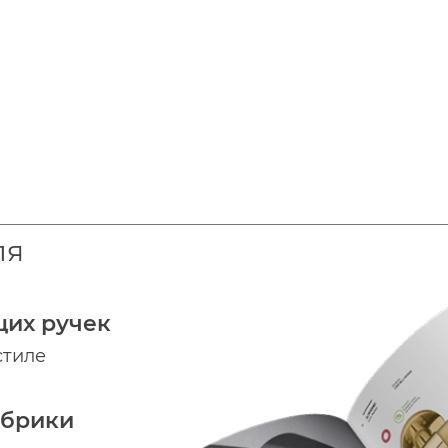
ля
щих ручек
стиле
абрики