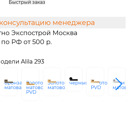
Быстрый заказ
 консультацию менеджера
тно Экспострой Москва
по РФ от 500 р.
дели Alila 293
й
бронза
Золото
Золото
черный
золото
хром
матовая
матовое
матовое
PVD
матов
PVD