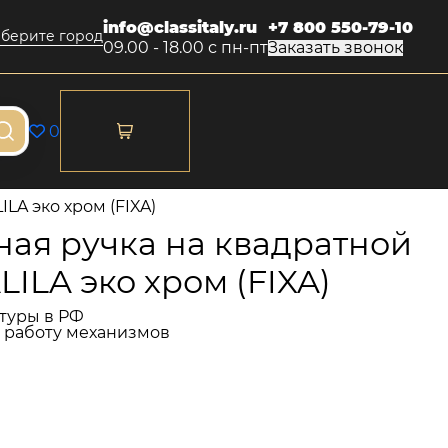
info@classitaly.ru
+7 800 550-79-10
берите город
09.00 - 18.00 с пн-пт
Заказать звонок
0
LA эко хром (FIXA)
ая ручка на квадратной
LILA эко хром (FIXA)
туры в РФ
и работу механизмов