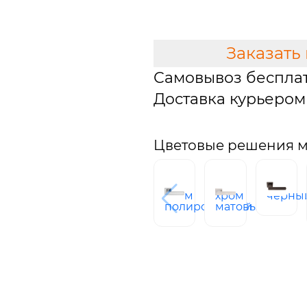
В КОРЗИНУ
Заказать
Самовывоз беспла
Доставка курьером 
Цветовые решения мо
хром
хром
черны
полированный
матовый