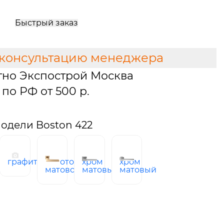
Быстрый заказ
 консультацию менеджера
тно Экспострой Москва
по РФ от 500 р.
одели Boston 422
графит
Золото
хром
хром
ый
матовое
матовый
матовый