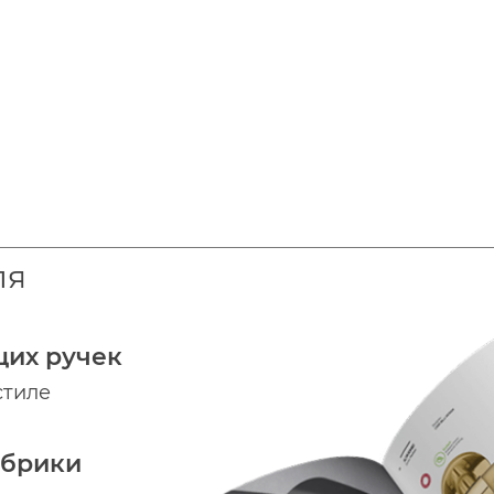
ля
щих ручек
стиле
абрики