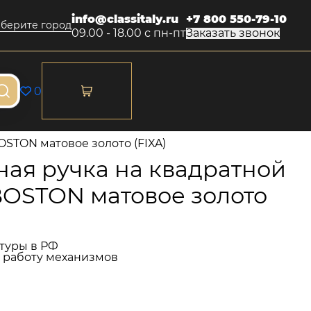
info@classitaly.ru
+7 800 550-79-10
берите город
09.00 - 18.00 с пн-пт
Заказать звонок
0
OSTON матовое золото (FIXA)
ая ручка на квадратной
BOSTON матовое золото
туры в РФ
и работу механизмов