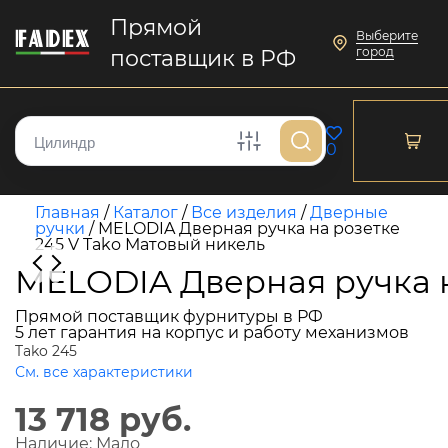
Прямой
Выберите
город
поставщик в РФ
0
Главная
/
Каталог
/
Все изделия
/
Дверные
ручки
/
MELODIA Дверная ручка на розетке
245 V Tako Матовый никель
MELODIA Дверная ручка н
Прямой поставщик фурнитуры в РФ
5 лет гарантия на корпус и работу механизмов
Tako 245
См. все характеристики
13 718 руб.
Наличие:
Мало