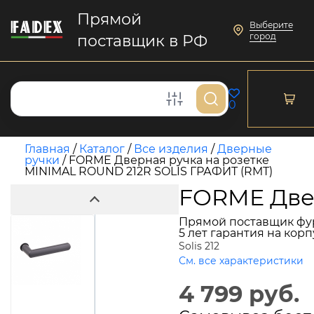
Прямой
Выберите
город
поставщик в РФ
0
Главная
/
Каталог
/
Все изделия
/
Дверные
ручки
/
FORME Дверная ручка на розетке
MINIMAL ROUND 212R SOLIS ГРАФИТ (RMT)
FORME Двер
Прямой поставщик фу
5 лет гарантия на кор
Solis 212
См. все характеристики
4 799 руб.