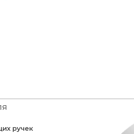
ля
щих ручек