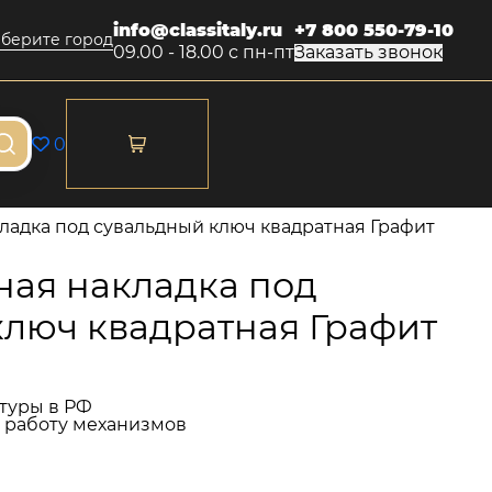
info@classitaly.ru
+7 800 550-79-10
берите город
09.00 - 18.00 с пн-пт
Заказать звонок
0
адка под сувальдный ключ квадратная Графит
ая накладка под
ключ квадратная Графит
туры в РФ
и работу механизмов