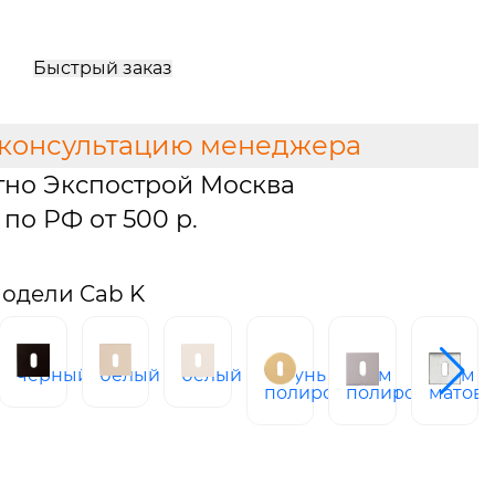
Быстрый заказ
 консультацию менеджера
тно Экспострой Москва
по РФ от 500 р.
одели Cab K
черный
белый
белый
латунь
хром
хром
ое
полированная
полированный
матов