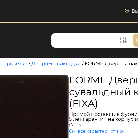
Вы
на розетке
/
Дверные накладки
/
FORME Дверная накл
FORME Дверн
сувальдный 
(FIXA)
Прямой поставщик фурни
5 лет гарантия на корпус 
Cab K
См. все характеристики