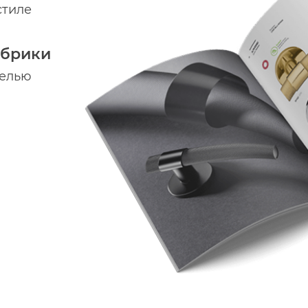
стиле
абрики
делью