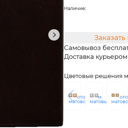
1 364 руб.
Наличие:
Мало
В КОРЗИНУ
Заказать
Самовывоз беспла
Доставка курьером 
Цветовые решения м
Золото
хром
Золото
матовое
матовый
матов