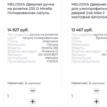
MELODIA Дверная ручка
MELODIA Дверная 
на розетке 235 D Mirella
для узкопрофиль
Полированная латунь
дверей 246 Nike F
МАТОВАЯ БРОНЗ
14 927 руб.
13 467 руб.
Тип изделия
ручка на розетке
Тип изделия
ручка н
Цвет
латунь полированная
Цвет
бронза
Стиль
Классика
Стиль
Материал
Латунь
Материал
Модель
Mirella 235
Модель
Форма накладки
Розетка D
Форма накладки
Артикул
00-00013671
Артикул
00
Коллекции
Melodia
Коллекции
Производитель
FADEX
Производитель
Наличие:
Наличие:
В наличии
В наличии
шт
шт