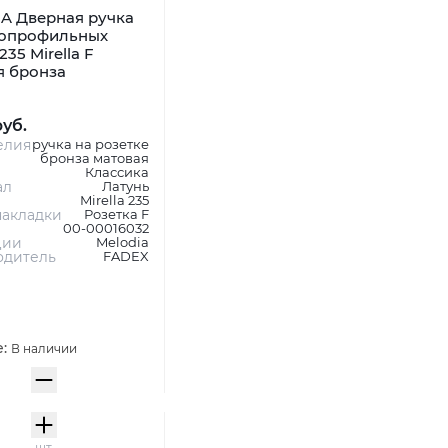
A Дверная ручка
копрофильных
235 Mirella F
я бронза
руб.
елия
ручка на розетке
бронза матовая
Классика
ал
Латунь
Mirella 235
акладки
Розетка F
00-00016032
ции
Melodia
одитель
FADEX
е:
В наличии
шт