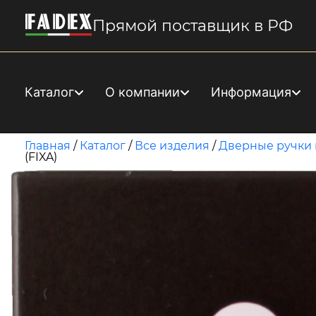
Прямой поставщик в РФ
Каталог
О компании
Информация
Главная
/
Каталог
/
Все изделия
/
Дверные ручки 
(FIXA)