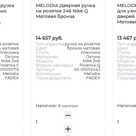
ручка
MELODIA Дверная ручка
MELODI
ных
на розетке 246 Nike Q
для уз
Матовая бронза
дверей 
А
Матова
14 657 руб.
13 467 
а розетке
Тип изделия
ручка на розетке
Тип изд
 матовая
Цвет
бронза матовая
Цвет
Классика
Стиль
Классика
Стиль
Латунь
Материал
Латунь
Матери
Nike 246
Модель
Nike 246
Модель
Розетка F
Форма накладки
Розетка Q
Форма н
-00010715
Артикул
00-00012442
Артикул
Melodia
Коллекции
Melodia
Коллек
FADEX
Производитель
FADEX
Произв
Наличие:
Наличи
В наличии
шт