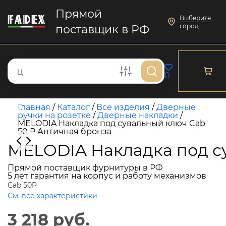
Прямой
Выберите
город
поставщик в РФ
0
Главная
/
Каталог
/
Все изделия
/
Дверные
ручки на розетке
/
Дверные накладки
/
MELODIA Накладка под сувальный ключ Cab
50 P Античная бронза
MELODIA Накладка под с
Прямой поставщик фурнитуры в РФ
5 лет гарантия на корпус и работу механизмов
Cab 50P
См. все характеристики
3 218 руб.