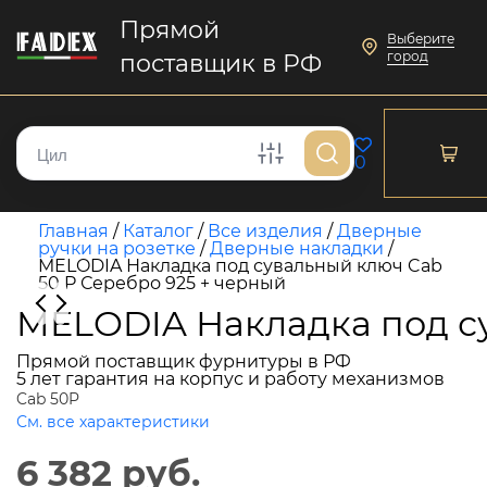
Прямой
Выберите
город
поставщик в РФ
0
Главная
/
Каталог
/
Все изделия
/
Дверные
ручки на розетке
/
Дверные накладки
/
MELODIA Накладка под сувальный ключ Cab
50 P Серебро 925 + черный
MELODIA Накладка под су
Прямой поставщик фурнитуры в РФ
5 лет гарантия на корпус и работу механизмов
Cab 50P
См. все характеристики
6 382 руб.