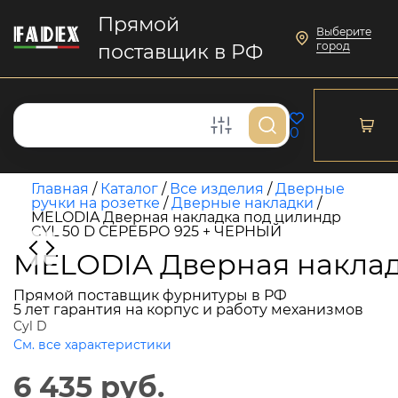
Прямой
Выберите
город
поставщик в РФ
0
Главная
/
Каталог
/
Все изделия
/
Дверные
ручки на розетке
/
Дверные накладки
/
MELODIA Дверная накладка под цилиндр
CYL 50 D СЕРЕБРО 925 + ЧЕРНЫЙ
MELODIA Дверная наклад
Прямой поставщик фурнитуры в РФ
5 лет гарантия на корпус и работу механизмов
Cyl D
См. все характеристики
6 435 руб.