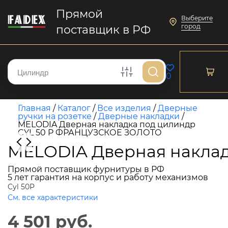
Прямой
Выберите
город
поставщик в РФ
0
Главная
/
Каталог
/
Все изделия
/
Дверные
ручки на розетке
/
Дверные накладки
/
MELODIA Дверная накладка под цилиндр
CYL 50 P ФРАНЦУЗСКОЕ ЗОЛОТО
MELODIA Дверная накла
Прямой поставщик фурнитуры в РФ
5 лет гарантия на корпус и работу механизмов
Cyl 50P
См. все характеристики
4 501 руб.