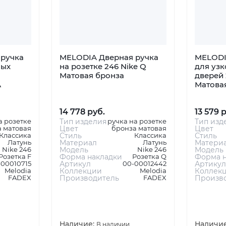
ручка
MELODIA Дверная ручка
MELODI
ных
на розетке 246 Nike Q
для уз
Матовая бронза
дверей 
А
Матова
14 778 руб.
13 579 
а розетке
Тип изделия
ручка на розетке
Тип изд
 матовая
Цвет
бронза матовая
Цвет
Классика
Стиль
Классика
Стиль
Латунь
Материал
Латунь
Матери
Nike 246
Модель
Nike 246
Модель
Розетка F
Форма накладки
Розетка Q
Форма н
-00010715
Артикул
00-00012442
Артикул
Melodia
Коллекции
Melodia
Коллек
FADEX
Производитель
FADEX
Произв
Наличие:
Наличи
В наличии