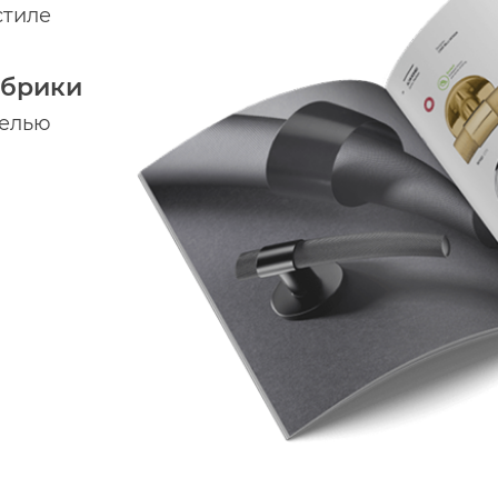
стиле
абрики
делью