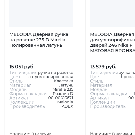
MELODIA Дверная ручка
MELODIA Дверная 
на розетке 235 D Mirella
для узкопрофиль
Полированная латунь
дверей 246 Nike F
МАТОВАЯ БРОНЗ
15 051 руб.
13 579 руб.
Тип изделия
ручка на розетке
Тип изделия
ручка н
Цвет
латунь полированная
Цвет
бронза
Стиль
Классика
Стиль
Материал
Латунь
Материал
Модель
Mirella 235
Модель
Форма накладки
Розетка D
Форма накладки
Артикул
00-00013671
Артикул
00
Коллекции
Melodia
Коллекции
Производитель
FADEX
Производитель
Наличие:
Наличие:
В наличии
В наличии