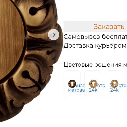
В КОРЗИНУ
Заказать
Самовывоз беспла
Доставка курьером 
Цветовые решения м
бронза
золото
золото
матовая
24k
24k