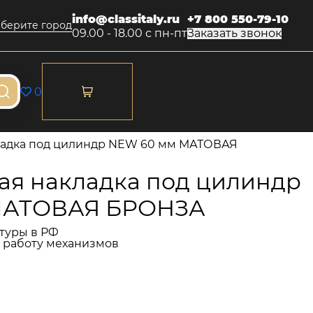
info@classitaly.ru
+7 800 550-79-10
берите город
09.00 - 18.00 с пн-пт
Заказать звонок
0
ладка под цилиндр NEW 60 мм МАТОВАЯ
ая накладка под цилиндр
МАТОВАЯ БРОНЗА
туры в РФ
и работу механизмов