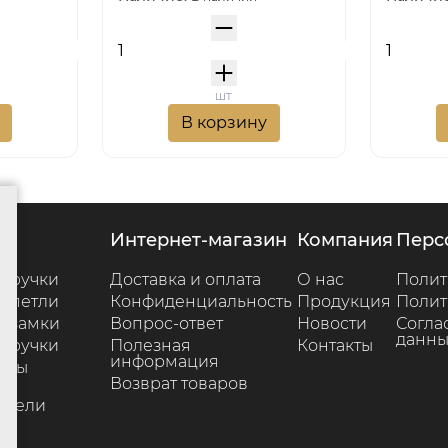
шт
В корзину
г
интернет-магазин
компания
пер
 ручки
Доставка и оплата
О нас
Полит
 петли
Конфиденциальность
Продукция
Полит
 замки
Вопрос-ответ
Новости
Согла
данны
 ручки
Полезная
Контакты
информация
ары
Возврат товаров
е
ители