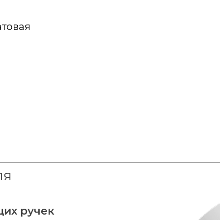
атовая
ля
щих ручек