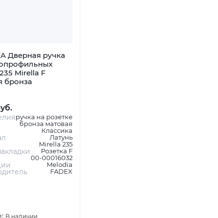
A Дверная ручка
копрофильных
235 Mirella F
я бронза
руб.
елия
ручка на розетке
бронза матовая
Классика
ал
Латунь
Mirella 235
акладки
Розетка F
00-00016032
ции
Melodia
одитель
FADEX
е:
В наличии