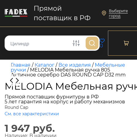
Прямой
Выберите
город
поставщик в РФ
0
Главная
/
Каталог
/
Все изделия
/
Мебельные
ручки
/
MELODIA Мебельная ручка 805
Античное серебро DAS ROUND CAP D32 mm
MELODIA Мебельная руч
Прямой поставщик фурнитуры в РФ
5 лет гарантия на корпус и работу механизмов
Round Cap
См. все характеристики
1 947 руб.
Наличие:
В наличии