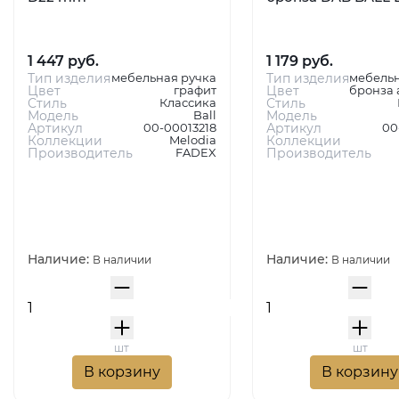
1 447 руб.
1 179 руб.
Тип изделия
мебельная ручка
Тип изделия
мебельн
Цвет
графит
Цвет
бронза 
Стиль
Классика
Стиль
Модель
Ball
Модель
Артикул
00-00013218
Артикул
00
Коллекции
Melodia
Коллекции
Производитель
FADEX
Производитель
Наличие:
Наличие:
В наличии
В наличии
шт
шт
В корзину
В корзину