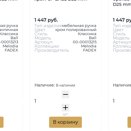
D25 m
1 447 руб.
1 447 р
ая ручка
Тип изделия
мебельная ручка
Тип изд
античная
Цвет
хром полированный
Цвет
Классика
Стиль
Классика
Стиль
Ball
Модель
Ball
Модель
-00013213
Артикул
00-00013215
Артикул
Melodia
Коллекции
Melodia
Коллек
FADEX
Производитель
FADEX
Произв
Наличие:
Наличи
В наличии
шт
В корзину