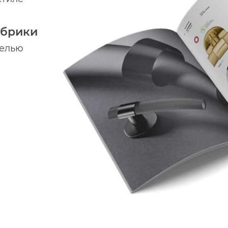
абрики
делью