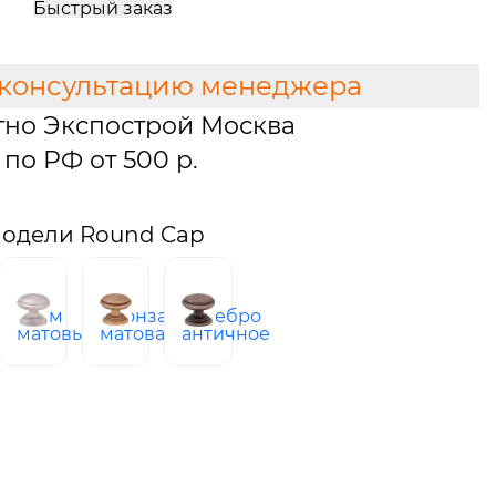
Быстрый заказ
 консультацию менеджера
тно Экспострой Москва
по РФ от 500 р.
одели Round Cap
хром
бронза
серебро
ая
матовый
матовая
античное