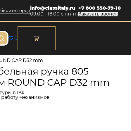
info@classitaly.ru
+7 800 550-79-10
берите город
09.00 - 18.00 с пн-пт
Заказать звонок
0
OUND CAP D32 mm
ельная ручка 805
ом ROUND CAP D32 mm
туры в РФ
и работу механизмов