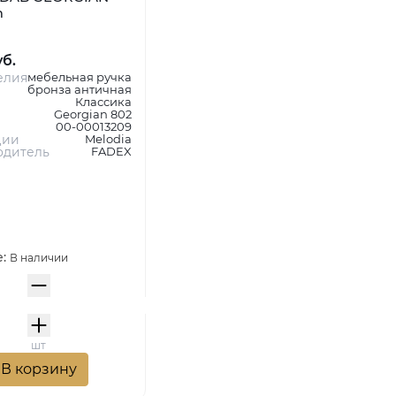
m
уб.
елия
мебельная ручка
бронза античная
Классика
Georgian 802
00-00013209
ции
Melodia
одитель
FADEX
е:
В наличии
шт
В корзину