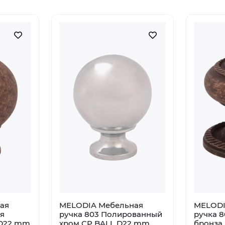
ая
MELODIA Мебельная
MELODI
я
ручка 803 Полированный
ручка 8
 D22 mm
хром CP BALL D22 mm
бронза