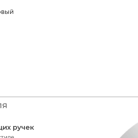
овый
ля
щих ручек
стиле