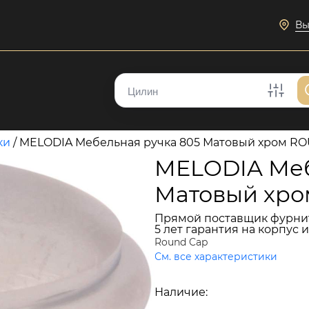
Вы
ки
/
MELODIA Мебельная ручка 805 Матовый хром R
MELODIA Меб
Матовый хр
Прямой поставщик фурни
5 лет гарантия на корпус 
Round Cap
См. все характеристики
1 929 руб.
Наличие:
В наличии