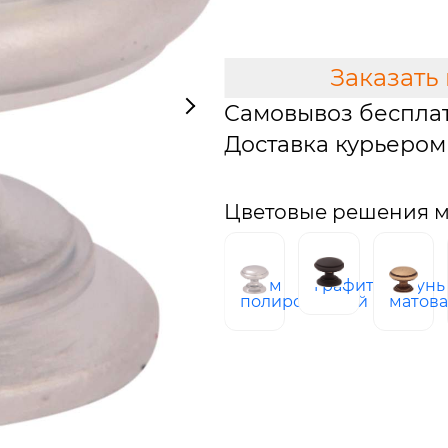
В КОРЗИНУ
Заказать
Самовывоз беспла
Доставка курьером 
Цветовые решения м
хром
графит
латунь
полированный
матов