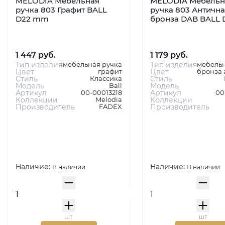
MELODIA Мебельная
MELODIA Мебельн
ручка 803 Графит BALL
ручка 803 Антична
D22 mm
бронза DAB BALL
1 447 руб.
1 179 руб.
Тип изделия
мебельная ручка
Тип изделия
мебельн
Цвет
графит
Цвет
бронза 
Стиль
Классика
Стиль
Модель
Ball
Модель
Артикул
00-00013218
Артикул
00
Коллекции
Melodia
Коллекции
Производитель
FADEX
Производитель
Наличие:
Наличие:
В наличии
В наличии
шт
шт