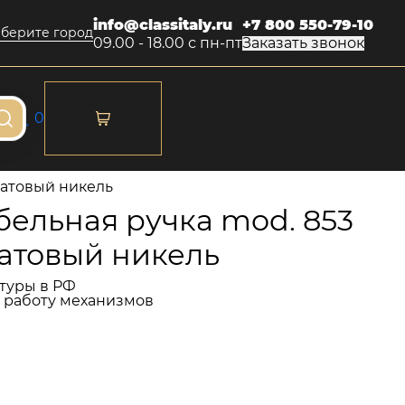
info@classitaly.ru
+7 800 550-79-10
берите город
09.00 - 18.00 с пн-пт
Заказать звонок
0
Матовый никель
ельная ручка mod. 853
Матовый никель
туры в РФ
и работу механизмов