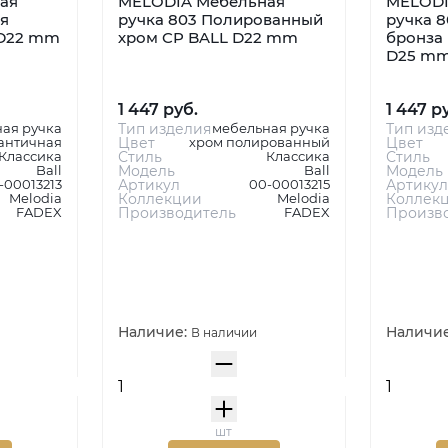
ая
MELODIA Мебельная
MELODI
я
ручка 803 Полированный
ручка 8
 D22 mm
хром CP BALL D22 mm
бронза
D25 m
1 447 руб.
1 447 р
ая ручка
Тип изделия
мебельная ручка
Тип изд
античная
Цвет
хром полированный
Цвет
Классика
Стиль
Классика
Стиль
Ball
Модель
Ball
Модель
-00013213
Артикул
00-00013215
Артикул
Melodia
Коллекции
Melodia
Коллек
FADEX
Производитель
FADEX
Произв
Наличие:
Наличи
В наличии
шт