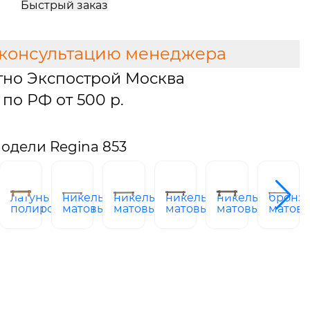
Быстрый заказ
 консультацию менеджера
тно Экспострой Москва
по РФ от 500 р.
одели Regina 853
латунь
никель
никель
никель
никель
бронз
ованная
полированная
матовый
матовый
матовый
матовый
матова