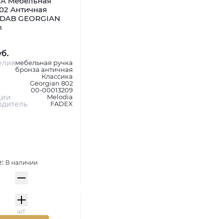
A Мебельная
02 Античная
 DAB GEORGIAN
m
уб.
елия
мебельная ручка
бронза античная
Классика
Georgian 802
00-00013209
ции
Melodia
одитель
FADEX
е:
В наличии
шт