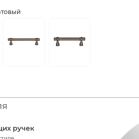
атовый
ля
щих ручек
стиле