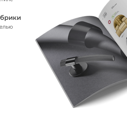
абрики
делью