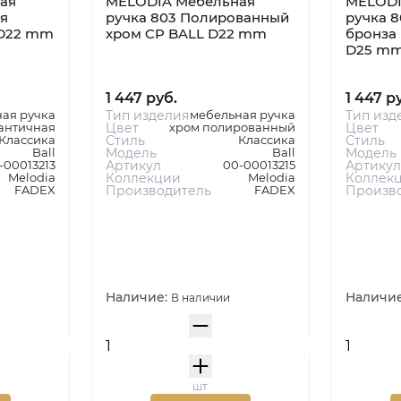
ая
MELODIA Мебельная
MELODI
я
ручка 803 Полированный
ручка 8
 D22 mm
хром CP BALL D22 mm
бронза
D25 m
1 447 руб.
1 447 р
ая ручка
Тип изделия
мебельная ручка
Тип изд
античная
Цвет
хром полированный
Цвет
Классика
Стиль
Классика
Стиль
Ball
Модель
Ball
Модель
-00013213
Артикул
00-00013215
Артикул
Melodia
Коллекции
Melodia
Коллек
FADEX
Производитель
FADEX
Произв
Наличие:
Наличи
В наличии
шт