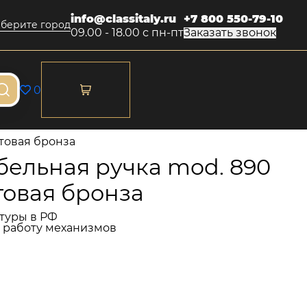
info@classitaly.ru
+7 800 550-79-10
берите город
09.00 - 18.00 с пн-пт
Заказать звонок
0
товая бронза
ельная ручка mod. 890
товая бронза
туры в РФ
и работу механизмов