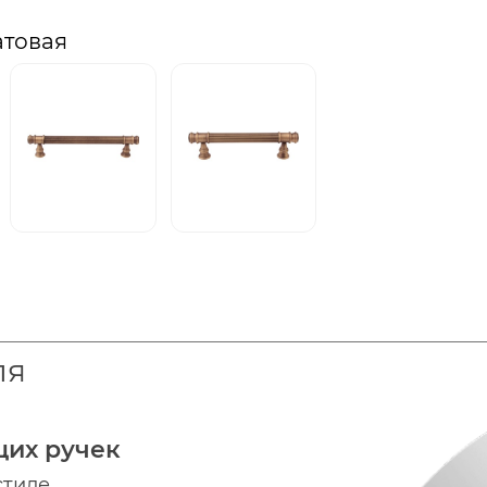
атовая
ля
щих ручек
стиле