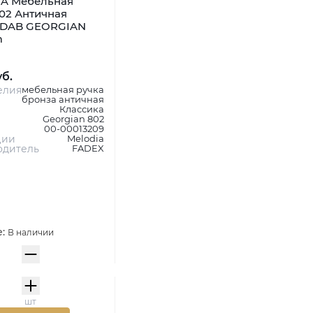
A Мебельная
02 Античная
 DAB GEORGIAN
m
уб.
елия
мебельная ручка
бронза античная
Классика
Georgian 802
00-00013209
ции
Melodia
одитель
FADEX
е:
В наличии
шт