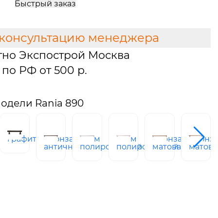
Быстрый заказ
 консультацию менеджера
тно Экспострой Москва
по РФ от 500 р.
одели Rania 890
й
графит
бронза
хром
хром
бронза
бронз
античная
полированный
полированный
матовая
матова