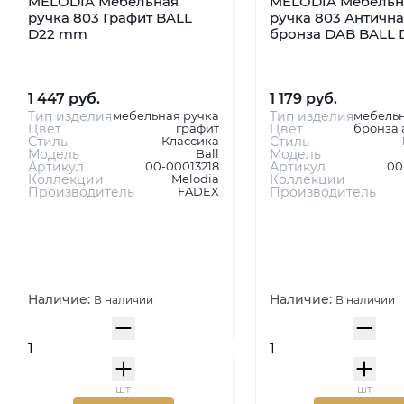
MELODIA Мебельная
MELODIA Мебельн
ручка 803 Графит BALL
ручка 803 Антична
D22 mm
бронза DAB BALL
1 447 руб.
1 179 руб.
Тип изделия
мебельная ручка
Тип изделия
мебельн
Цвет
графит
Цвет
бронза 
Стиль
Классика
Стиль
Модель
Ball
Модель
Артикул
00-00013218
Артикул
00
Коллекции
Melodia
Коллекции
Производитель
FADEX
Производитель
Наличие:
Наличие:
В наличии
В наличии
шт
шт