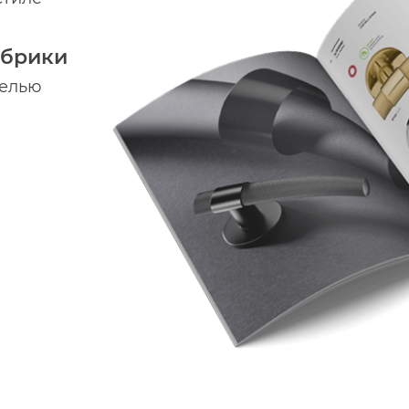
абрики
делью