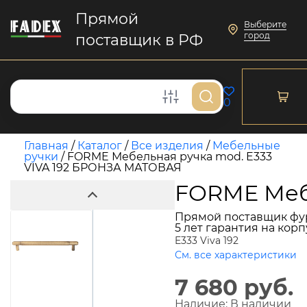
Прямой
Выберите
город
поставщик в РФ
0
Главная
/
Каталог
/
Все изделия
/
Мебельные
ручки
/
FORME Мебельная ручка mod. E333
VIVA 192 БРОНЗА МАТОВАЯ
FORME Меб
Прямой поставщик фу
5 лет гарантия на кор
E333 Viva 192
См. все характеристики
7 680 руб.
Наличие:
В наличии