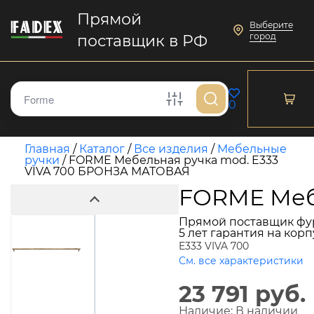
Прямой
Выберите
город
поставщик в РФ
0
Главная
/
Каталог
/
Все изделия
/
Мебельные
ручки
/
FORME Мебельная ручка mod. E333
VIVA 700 БРОНЗА МАТОВАЯ
FORME Меб
Прямой поставщик фу
5 лет гарантия на кор
E333 VIVA 700
См. все характеристики
23 791 руб.
Наличие:
В наличии