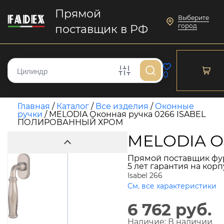
Прямой
Выберите
город
поставщик в РФ
0
Главная
/
Каталог
/
Все изделия
/
Оконные
ручки
/
MELODIA Оконная ручка 0266 ISABEL
ПОЛИРОВАННЫЙ ХРОМ
MELODIA О
Прямой поставщик фу
5 лет гарантия на кор
Isabel 266
См. все характеристики
6 762 руб.
Наличие:
В наличии