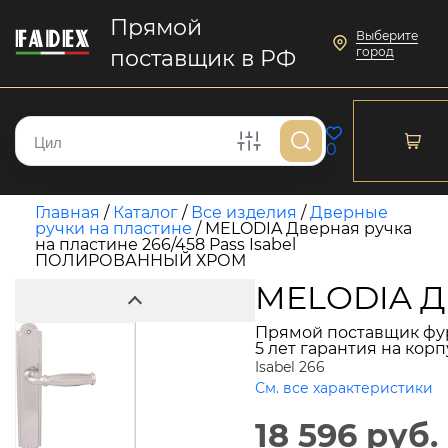
Прямой
Выберите
город
поставщик в РФ
0
Главная
/
Каталог
/
Все изделия
/
Дверные
ручки на пластине
/
MELODIA Дверная ручка
на пластине 266/458 Pass Isabel
ПОЛИРОВАННЫЙ ХРОМ
MELODIA Д
Прямой поставщик фу
5 лет гарантия на кор
Isabel 266
См. все характеристики
18 596 руб.