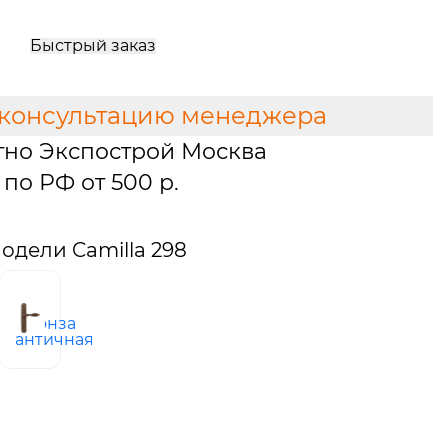
Быстрый заказ
 консультацию менеджера
тно Экспострой Москва
по РФ от 500 р.
дели Camilla 298
ро
бронза
ное
античная