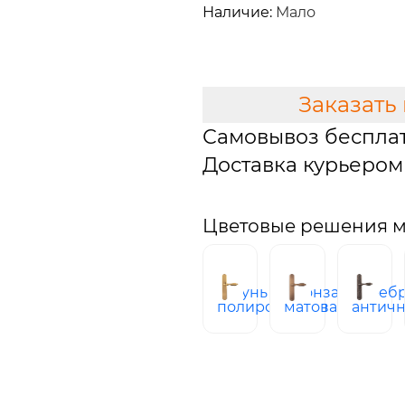
Наличие:
Мало
В КОРЗИНУ
Заказать
Самовывоз беспла
Доставка курьером 
Цветовые решения мо
латунь
бронза
сереб
полированная
матовая
антич