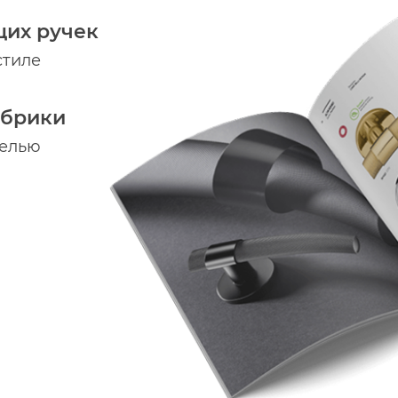
щих ручек
стиле
абрики
делью