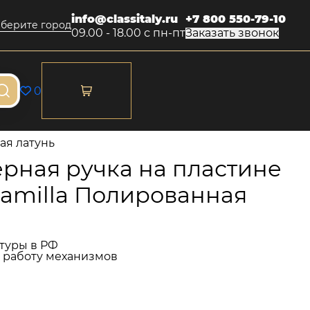
info@classitaly.ru
+7 800 550-79-10
берите город
09.00 - 18.00 с пн-пт
Заказать звонок
0
ая латунь
рная ручка на пластине
 Camilla Полированная
туры в РФ
и работу механизмов