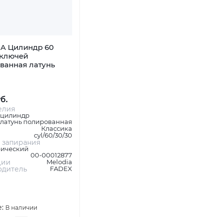
A Цилиндр 60
 ключей
ванная латунь
уб.
елия
 цилиндр
латунь полированная
Классика
cyl/60/30/30
 запирания
ический
00-00012877
ции
Melodia
одитель
FADEX
е:
В наличии