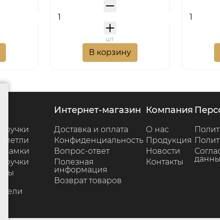
шт
В корзину
г
интернет-магазин
компания
пер
 ручки
Доставка и оплата
О нас
Полит
 петли
Конфиденциальность
Продукция
Полит
 замки
Вопрос-ответ
Новости
Согла
данны
 ручки
Полезная
Контакты
информация
ары
Возврат товаров
е
ители