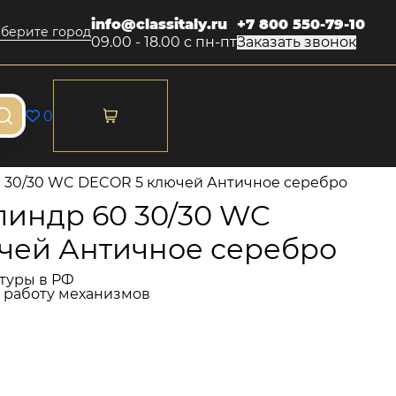
info@classitaly.ru
+7 800 550-79-10
берите город
09.00 - 18.00 с пн-пт
Заказать звонок
0
 30/30 WC DECOR 5 ключей Античное серебро
индр 60 30/30 WC
чей Античное серебро
туры в РФ
и работу механизмов