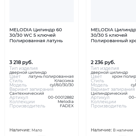
MELODIA Цилиндр 60
MELODIA Цилиндр
30/30 WC 5 ключей
30/30 5 ключей
Полированная латунь
Полированный хр
3 218 руб.
2 236 руб.
Тип изделия
Тип изделия
дверной цилиндр
дверной цилиндр
Цвет
латунь полированная
Цвет
хром поли
Стиль
Классика
Стиль
Модель
cyl/60/30/30
Модель
cy
Вариант запирания
Вариант запирания
Сантехнический
Цилиндрический
Артикул
00-00012882
Артикул
00-
Коллекции
Melodia
Коллекции
Производитель
FADEX
Производитель
Наличие:
Наличие:
Мало
В наличии