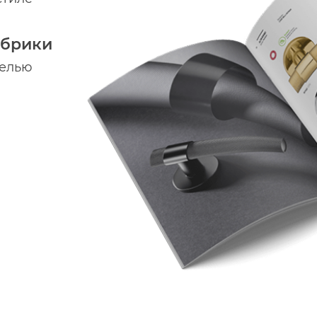
абрики
делью