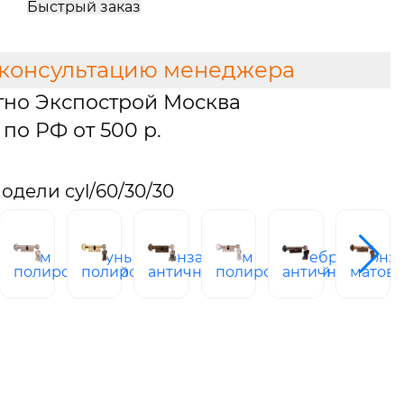
Быстрый заказ
 консультацию менеджера
тно Экспострой Москва
по РФ от 500 р.
дели cyl/60/30/30
а
хром
латунь
бронза
хром
серебро
бронз
ая
полированный
полированная
античная
полированный
античное
матова