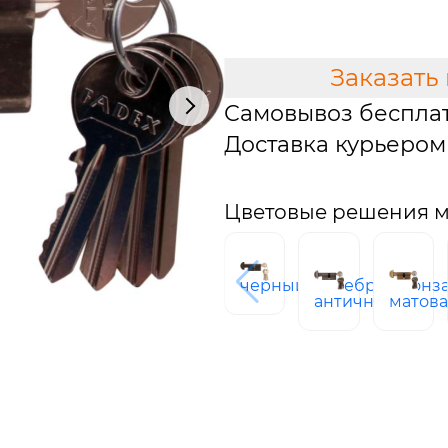
В КОРЗИНУ
Заказать
Самовывоз беспла
Доставка курьером 
Цветовые решения мо
черный
серебро
бронз
античное
матов