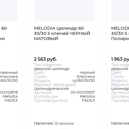
 60
MELODIA Цилиндр 60
MELODI
30/30 5 ключей ЧЕРНЫЙ
30/30 5
ом
МАТОВЫЙ
Полиро
2 563 руб.
1 963 р
Тип изделия
Тип изд
дверной цилиндр
дверной
рованный
Цвет
черный
Цвет
Классика
Стиль
Классика
Стиль
l/60/30/30
Модель
cyl/60/30/30
Модель
Вариант запирания
Вариант
Цилиндрический
Цилиндр
00012878
Артикул
00-00015957
Артикул
Melodia
Коллекции
Melodia
Коллек
FADEX
Производитель
FADEX
Произв
Наличие:
Наличи
В наличии