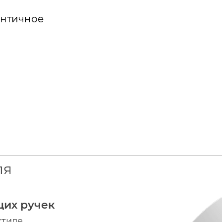
античное
ля
щих ручек
стиле