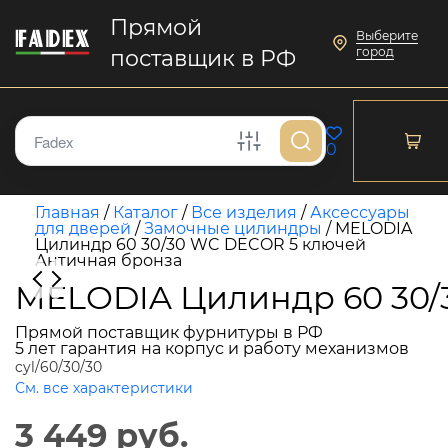
Прямой
Выберите
город
поставщик в РФ
0
Главная
/
Каталог
/
Все изделия
/
Аксессуары
для дверей
/
Замочные цилиндры
/
MELODIA
Цилиндр 60 30/30 WC DECOR 5 ключей
Античная бронза
MELODIA Цилиндр 60 30/
Прямой поставщик фурнитуры в РФ
5 лет гарантия на корпус и работу механизмов
cyl/60/30/30
См. все характеристики
3 449 руб.