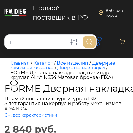
Прямой
Выберите
город
поставщик в РФ
0
Главная
/
Каталог
/
Все изделия
/
Дверные
ручки на розетке
/
Дверные накладки
/
FORME Дверная накладка под цилиндр
круглая ALYA NS34 Матовая бронза (FIXA)
FORME Дверная накладка 
Прямой поставщик фурнитуры в РФ
5 лет гарантия на корпус и работу механизмов
ALYA NS34
См. все характеристики
2 840 руб.