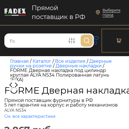
Прямой
Выберите
город
поставщик в РФ
0
Главная
/
Каталог
/
Все изделия
/
Дверные
ручки на розетке
/
Дверные накладки
/
FORME Дверная накладка под цилиндр
круглая ALYA NS34 Полированная латунь
(FIXA)
FORME Дверная накладка 
Прямой поставщик фурнитуры в РФ
5 лет гарантия на корпус и работу механизмов
ALYA NS34
См. все характеристики