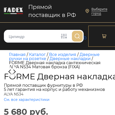
Прямой
Выберите
город
поставщик в РФ
0
Главная
/
Каталог
/
Все изделия
/
Дверные
ручки на розетке
/
Дверные накладки
/
FORME Дверная накладка сантехническая
ALYA NS34 Матовая бронза (FIXA)
FORME Дверная накладка 
Прямой поставщик фурнитуры в РФ
5 лет гарантия на корпус и работу механизмов
ALYA NS34
См. все характеристики
5 680 руб.