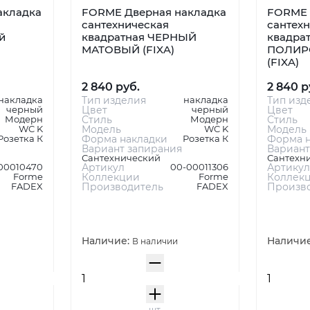
акладка
FORME Дверная накладка
FORME 
сантехническая
сантех
й
квадратная ЧЕРНЫЙ
квадрат
МАТОВЫЙ (FIXA)
ПОЛИР
(FIXA)
2 840 руб.
2 840 р
накладка
Тип изделия
накладка
Тип изд
черный
Цвет
черный
Цвет
Модерн
Стиль
Модерн
Стиль
WC K
Модель
WC K
Модель
Розетка К
Форма накладки
Розетка К
Форма н
Вариант запирания
Вариант
Сантехнический
Сантехн
00010470
Артикул
00-00011306
Артикул
Forme
Коллекции
Forme
Коллек
FADEX
Производитель
FADEX
Произв
Наличие:
Наличи
В наличии
шт