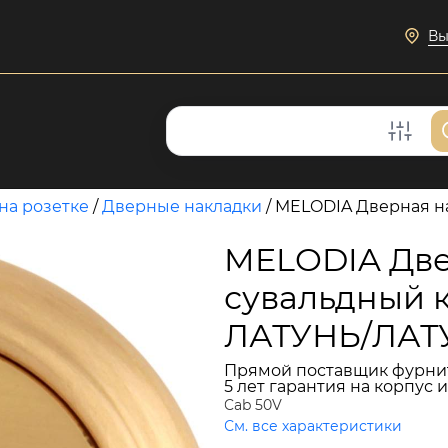
Вы
на розетке
/
Дверные накладки
/
MELODIA Дверная на
MELODIA Две
сувальдный 
ЛАТУНЬ/ЛАТ
Прямой поставщик фурни
5 лет гарантия на корпус 
Cab 50V
См. все характеристики