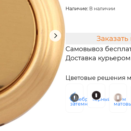
2 251 руб.
Наличие:
В наличии
В КОРЗИНУ
Заказать
Самовывоз беспла
Доставка курьером 
Цветовые решения м
серебро
черный
хром
затемненное
матов