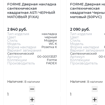
FORME Дверная накладка
FORME Дверная н
сантехническая
сантехническая
квадратная ASTI ЧЕРНЫЙ
квадратная Черны
МАТОВЫЙ (FIXA)
матовый (50PVC)
2 840 руб.
2 090 руб.
Тип изделия
накладка
Тип изделия
Цвет
черный
Цвет
Стиль
Модерн
Стиль
Модель
WC K
Модель
Форма накладки
Розетка К
Форма накладки
Вариант запирания
Вариант запирания
Сантехнический
Сантехнический
Артикул
00-00013537
Артикул
00-
Коллекции
Forme
Коллекции
Производитель
FADEX
Производитель
Наличие:
Наличие:
В наличии
В наличии
шт
шт