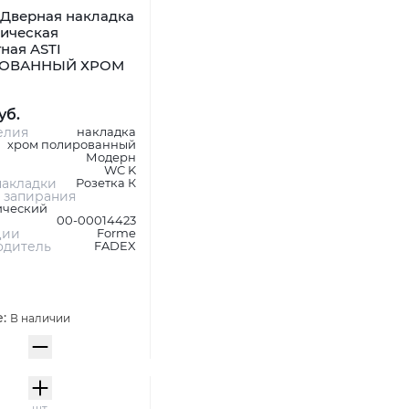
Дверная накладка
ническая
ная ASTI
ОВАННЫЙ ХРОМ
уб.
елия
накладка
хром полированный
Модерн
WC K
акладки
Розетка К
 запирания
ический
00-00014423
ции
Forme
одитель
FADEX
е:
В наличии
шт