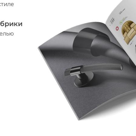
стиле
абрики
делью