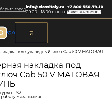
info@classitaly.ru
+7 800 550-79-10
берите город
09.00 - 18.00 с пн-пт
Заказать звонок
0
кладка под сувальдный ключ Cab 50 V МАТОВАЯ
рная накладка под
ключ Cab 50 V МАТОВАЯ
УНЬ
туры в РФ
и работу механизмов