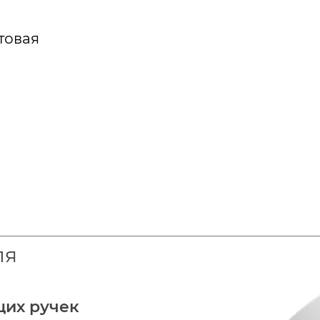
товая
ля
щих ручек