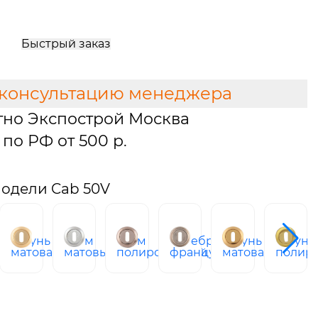
Быстрый заказ
 консультацию менеджера
тно Экспострой Москва
по РФ от 500 р.
одели Cab 50V
латунь
хром
хром
серебро
латунь
латунь
ый
матовая
матовый
полированный
французское
матовая
полир