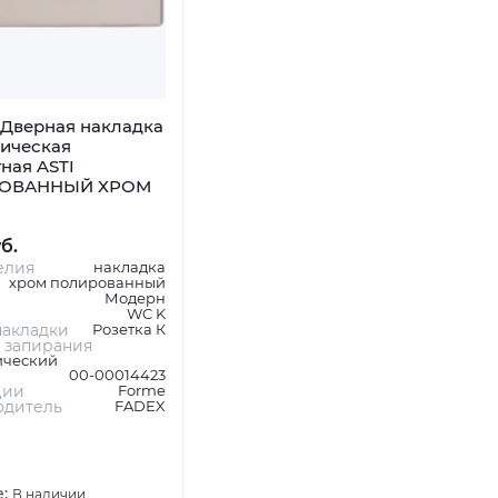
Дверная накладка
ническая
ная ASTI
ОВАННЫЙ ХРОМ
уб.
елия
накладка
хром полированный
Модерн
WC K
акладки
Розетка К
 запирания
ический
00-00014423
ции
Forme
одитель
FADEX
е:
В наличии