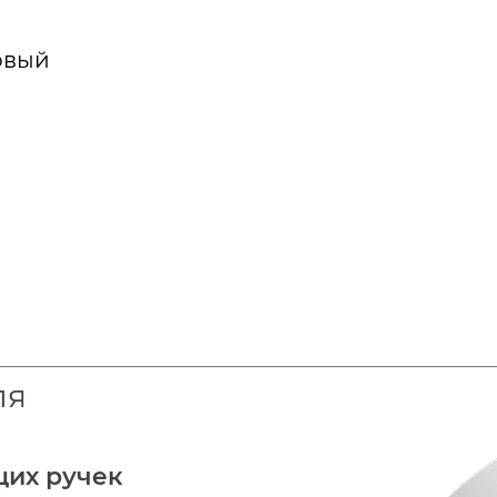
овый
ля
щих ручек