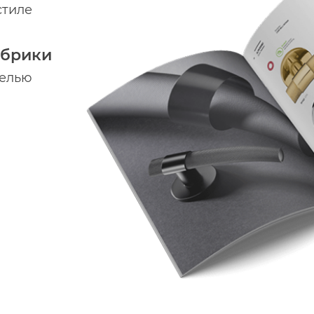
стиле
абрики
делью