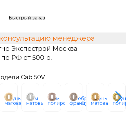
Быстрый заказ
 консультацию менеджера
тно Экспострой Москва
по РФ от 500 р.
одели Cab 50V
латунь
хром
хром
серебро
латунь
латунь
ый
матовая
матовый
полированный
французское
матовая
полир