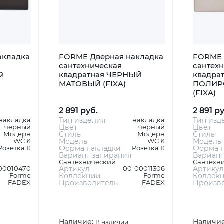
акладка
FORME Дверная накладка
FORME 
сантехническая
сантех
й
квадратная ЧЕРНЫЙ
квадрат
МАТОВЫЙ (FIXA)
ПОЛИР
(FIXA)
2 891 руб.
2 891 р
накладка
Тип изделия
накладка
Тип изд
черный
Цвет
черный
Цвет
Модерн
Стиль
Модерн
Стиль
WC K
Модель
WC K
Модель
Розетка К
Форма накладки
Розетка К
Форма н
Вариант запирания
Вариант
Сантехнический
Сантехн
00010470
Артикул
00-00011306
Артикул
Forme
Коллекции
Forme
Коллек
FADEX
Производитель
FADEX
Произв
Наличие:
Наличи
В наличии