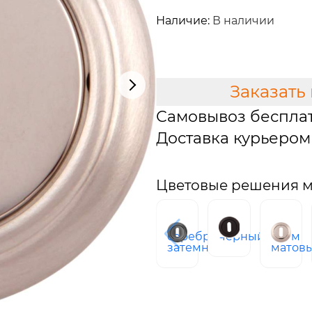
2 508 руб.
Наличие:
В наличии
В КОРЗИНУ
Заказать
Самовывоз беспла
Доставка курьером 
Цветовые решения м
серебро
черный
хром
затемненное
матов