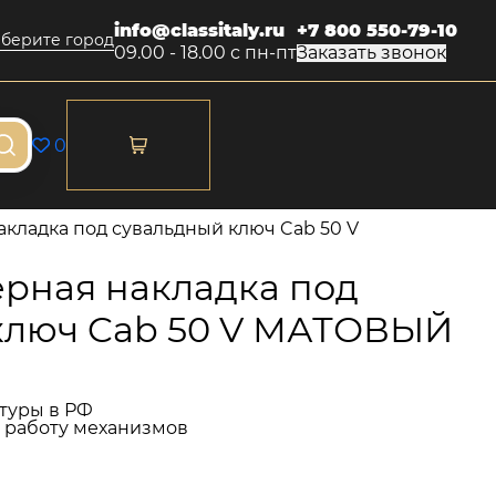
info@classitaly.ru
+7 800 550-79-10
берите город
09.00 - 18.00 с пн-пт
Заказать звонок
0
кладка под сувальдный ключ Cab 50 V
рная накладка под
ключ Cab 50 V МАТОВЫЙ
туры в РФ
и работу механизмов