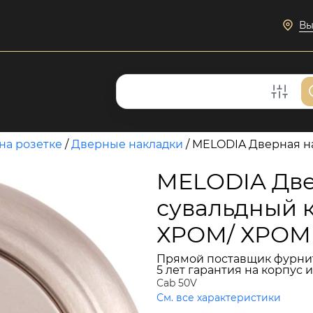
Вы
на розетке
/
Дверные накладки
/
MELODIA Дверная на
MELODIA Две
сувальдный 
ХРОМ/ ХРОМ
Прямой поставщик фурни
5 лет гарантия на корпус 
Cab 50V
См. все характеристики