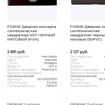
FORME Дверная накладка
FORME Дверная н
сантехническая
сантехническая
квадратная ASTI ЧЕРНЫЙ
квадратная Черны
МАТОВЫЙ (FIXA)
матовый (50PVC)
2 891 руб.
2 127 руб.
Тип изделия
накладка
Тип изделия
Цвет
черный
Цвет
Стиль
Модерн
Стиль
Модель
WC K
Модель
Форма накладки
Розетка К
Форма накладки
Вариант запирания
Вариант запирания
Сантехнический
Сантехнический
Артикул
00-00013537
Артикул
00-
Коллекции
Forme
Коллекции
Производитель
FADEX
Производитель
Наличие:
Наличие:
В наличии
В наличии