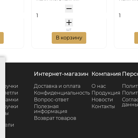
шт
В корзину
г
интернет-магазин
компания
пер
 ручки
Доставка и оплата
О нас
Полит
 петли
Конфиденциальность
Продукция
Полит
 замки
Вопрос-ответ
Новости
Согла
данны
 ручки
Полезная
Контакты
информация
ары
Возврат товаров
е
ители