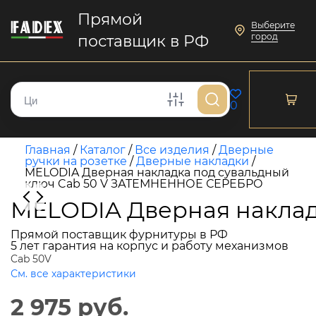
Прямой
Выберите
город
поставщик в РФ
0
Главная
/
Каталог
/
Все изделия
/
Дверные
ручки на розетке
/
Дверные накладки
/
MELODIA Дверная накладка под сувальдный
ключ Cab 50 V ЗАТЕМНЕННОЕ СЕРЕБРО
MELODIA Дверная накла
Прямой поставщик фурнитуры в РФ
5 лет гарантия на корпус и работу механизмов
Cab 50V
См. все характеристики
2 975 руб.