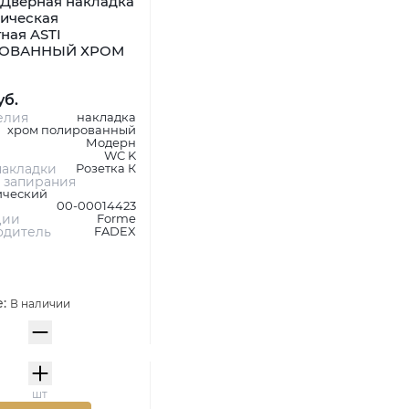
Дверная накладка
ническая
ная ASTI
ОВАННЫЙ ХРОМ
уб.
елия
накладка
хром полированный
Модерн
WC K
акладки
Розетка К
 запирания
ический
00-00014423
ции
Forme
одитель
FADEX
е:
В наличии
шт