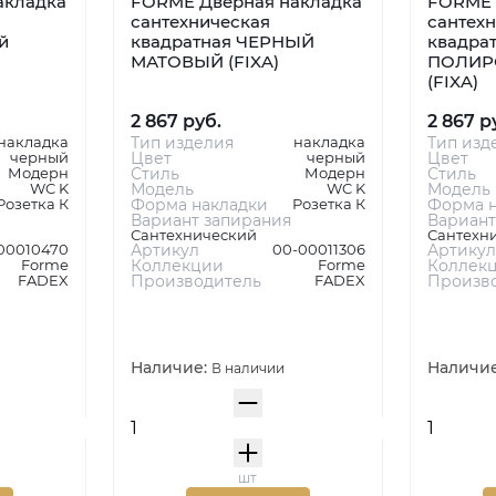
акладка
FORME Дверная накладка
FORME 
сантехническая
сантех
й
квадратная ЧЕРНЫЙ
квадрат
МАТОВЫЙ (FIXA)
ПОЛИР
(FIXA)
2 867 руб.
2 867 р
накладка
Тип изделия
накладка
Тип изд
черный
Цвет
черный
Цвет
Модерн
Стиль
Модерн
Стиль
WC K
Модель
WC K
Модель
Розетка К
Форма накладки
Розетка К
Форма н
Вариант запирания
Вариант
Сантехнический
Сантехн
00010470
Артикул
00-00011306
Артикул
Forme
Коллекции
Forme
Коллек
FADEX
Производитель
FADEX
Произв
Наличие:
Наличи
В наличии
шт