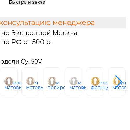
Быстрый заказ
 консультацию менеджера
тно Экспострой Москва
по РФ от 500 р.
одели Cyl 50V
й
никель
хром
хром
хром
золото
латунь
матовый
матовый
полированный
матовый
французское
матова