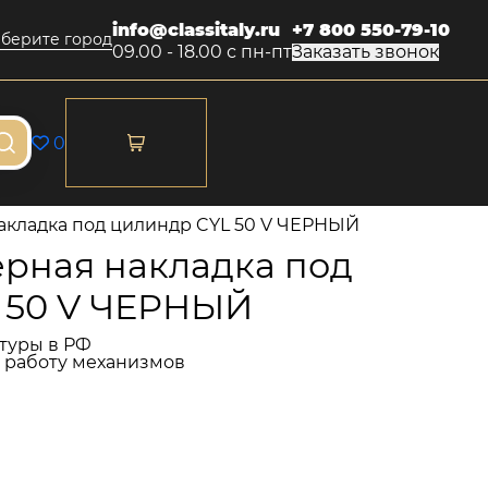
info@classitaly.ru
+7 800 550-79-10
берите город
09.00 - 18.00 с пн-пт
Заказать звонок
0
акладка под цилиндр CYL 50 V ЧЕРНЫЙ
рная накладка под
 50 V ЧЕРНЫЙ
туры в РФ
и работу механизмов