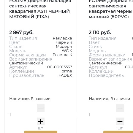
FORME Дверная накладка
FORME Дверная н
сантехническая
сантехническая
квадратная ASTI ЧЕРНЫЙ
квадратная Черны
МАТОВЫЙ (FIXA)
матовый (50PVC)
2 867 руб.
2 110 руб.
Тип изделия
накладка
Тип изделия
Цвет
черный
Цвет
Стиль
Модерн
Стиль
Модель
WC K
Модель
Форма накладки
Розетка К
Форма накладки
Вариант запирания
Вариант запирания
Сантехнический
Сантехнический
Артикул
00-00013537
Артикул
00-
Коллекции
Forme
Коллекции
Производитель
FADEX
Производитель
Наличие:
Наличие:
В наличии
В наличии
шт
шт