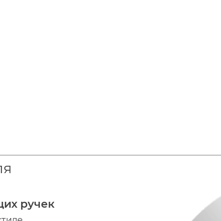
ля
щих ручек
стиле