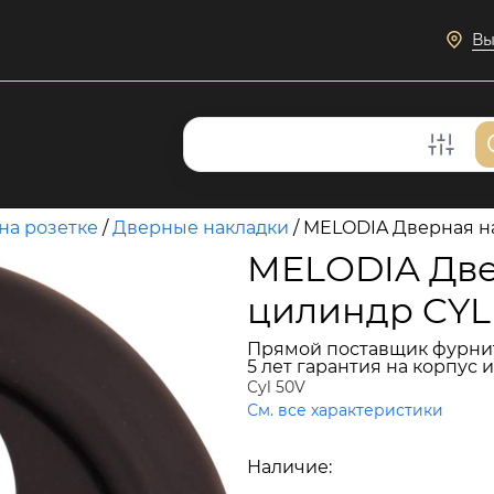
Вы
на розетке
/
Дверные накладки
/
MELODIA Дверная н
MELODIA Две
цилиндр CYL
Прямой поставщик фурни
5 лет гарантия на корпус 
Cyl 50V
См. все характеристики
2 488 руб.
Наличие:
В наличии