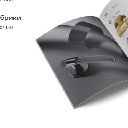
абрики
делью