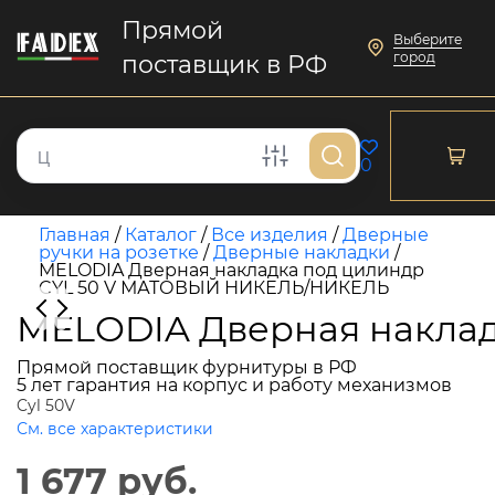
Прямой
Выберите
город
поставщик в РФ
0
Главная
/
Каталог
/
Все изделия
/
Дверные
ручки на розетке
/
Дверные накладки
/
MELODIA Дверная накладка под цилиндр
CYL 50 V МАТОВЫЙ НИКЕЛЬ/НИКЕЛЬ
MELODIA Дверная накла
Прямой поставщик фурнитуры в РФ
5 лет гарантия на корпус и работу механизмов
Cyl 50V
См. все характеристики
1 677 руб.