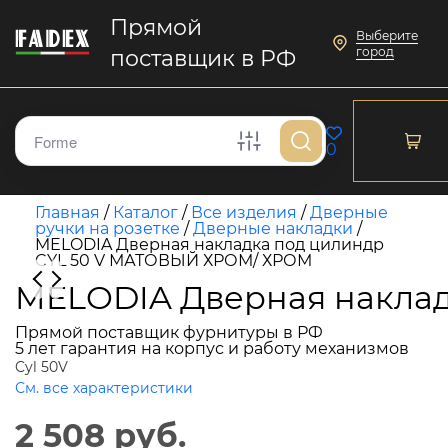
Прямой
Выберите
город
поставщик в РФ
0
Главная
/
Каталог
/
Все изделия
/
Дверные
ручки на розетке
/
Дверные накладки
/
MELODIA Дверная накладка под цилиндр
CYL 50 V МАТОВЫЙ ХРОМ/ ХРОМ
MELODIA Дверная накла
Прямой поставщик фурнитуры в РФ
5 лет гарантия на корпус и работу механизмов
Cyl 50V
См. все характеристики
2 508 руб.