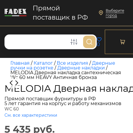
Прямой
Выберите
город
поставщик в РФ
0
Главная
/
Каталог
/
Все изделия
/
Дверные
ручки на розетке
/
Дверные накладки
/
MELODIA Дверная накладка сантехническая
Wc 60 мм HEAVY Античная бронза
MELODIA Дверная наклад
Прямой поставщик фурнитуры в РФ
5 лет гарантия на корпус и работу механизмов
WC 60
См. все характеристики
5 435 руб.