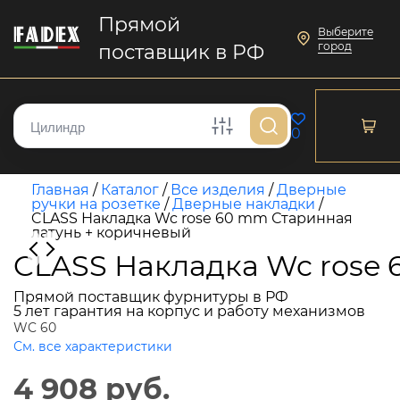
Прямой
Выберите
город
поставщик в РФ
0
Главная
/
Каталог
/
Все изделия
/
Дверные
ручки на розетке
/
Дверные накладки
/
CLASS Накладка Wc rose 60 mm Старинная
латунь + коричневый
CLASS Накладка Wc rose 
Прямой поставщик фурнитуры в РФ
5 лет гарантия на корпус и работу механизмов
WC 60
См. все характеристики
4 908 руб.