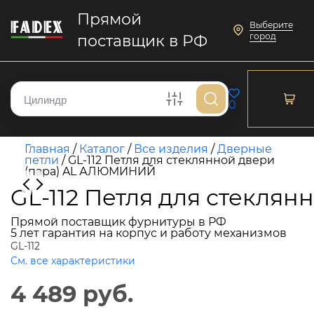
Прямой
Выберите
город
поставщик в РФ
0
Главная
/
Каталог
/
Все изделия
/
Дверные
петли
/
GL-112 Петля для стеклянной двери
(пара) AL АЛЮМИНИЙ
GL-112 Петля для стекля
Прямой поставщик фурнитуры в РФ
5 лет гарантия на корпус и работу механизмов
GL-112
См. все характеристики
4 489 руб.