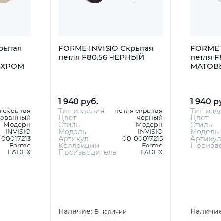
рытая
FORME INVISIO Скрытая
FORME 
петля F80.56 ЧЕРНЫЙ
петля F
 ХРОМ
МАТОВ
1 940 руб.
1 940 р
я скрытая
Тип изделия
петля скрытая
Тип изд
рованный
Цвет
черный
Цвет
Модерн
Стиль
Модерн
Стиль
INVISIO
Модель
INVISIO
Модель
-00017213
Артикул
00-00017215
Артикул
Forme
Коллекции
Forme
Произв
FADEX
Производитель
FADEX
Наличие:
Наличи
В наличии