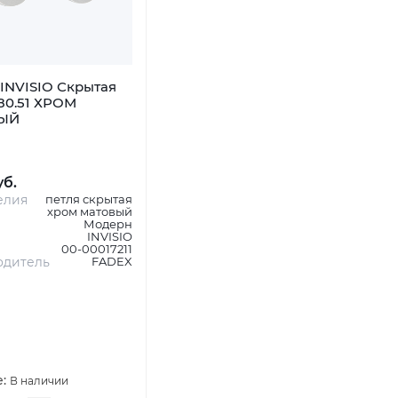
INVISIO Скрытая
80.51 ХРОМ
ЫЙ
уб.
елия
петля скрытая
хром матовый
Модерн
INVISIO
00-00017211
одитель
FADEX
е:
В наличии