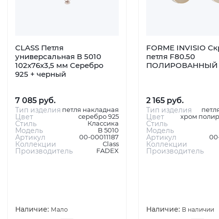
CLASS Петля
FORME INVISIO Ск
универсальная В 5010
петля F80.50
102x76x3,5 мм Серебро
ПОЛИРОВАННЫЙ
925 + черный
7 085 руб.
2 165 руб.
Тип изделия
петля накладная
Тип изделия
петл
Цвет
серебро 925
Цвет
хром поли
Стиль
Классика
Стиль
Модель
B 5010
Модель
Артикул
00-00011187
Артикул
00
Коллекции
Class
Коллекции
Производитель
FADEX
Производитель
Наличие:
Наличие:
Мало
В наличии