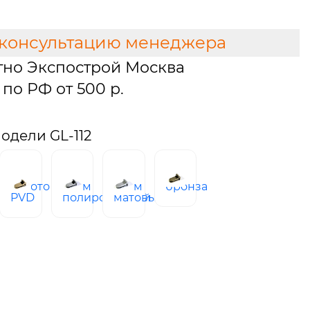
 консультацию менеджера
тно Экспострой Москва
по РФ от 500 р.
одели GL-112
золото
хром
хром
бронза
ое
PVD
полированный
матовый