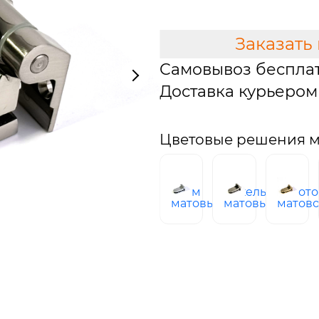
Заказать
Самовывоз беспла
Доставка курьером 
Цветовые решения м
хром
никель
Золото
матовый
матовый
матов