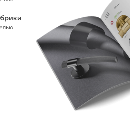
абрики
делью