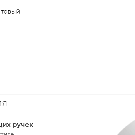
атовый
ля
щих ручек
стиле