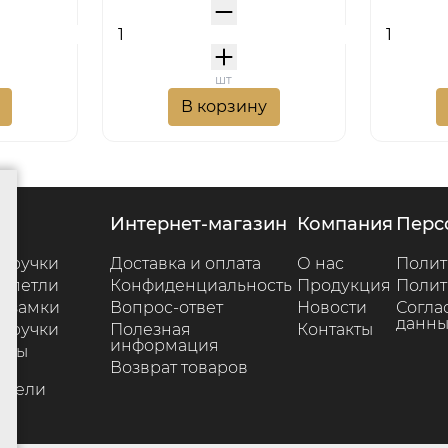
шт
В корзину
г
интернет-магазин
компания
пер
 ручки
Доставка и оплата
О нас
Полит
 петли
Конфиденциальность
Продукция
Полит
 замки
Вопрос-ответ
Новости
Согла
данны
 ручки
Полезная
Контакты
информация
ары
Возврат товаров
е
ители