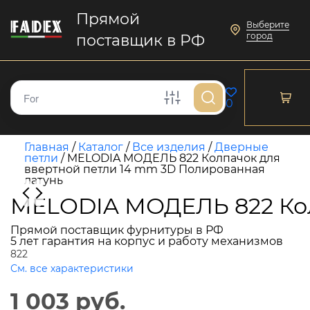
Прямой
Выберите
город
поставщик в РФ
0
Главная
/
Каталог
/
Все изделия
/
Дверные
петли
/
MELODIA МОДЕЛЬ 822 Колпачок для
ввертной петли 14 mm 3D Полированная
латунь
MELODIA МОДЕЛЬ 822 Кол
Прямой поставщик фурнитуры в РФ
5 лет гарантия на корпус и работу механизмов
822
См. все характеристики
1 003 руб.