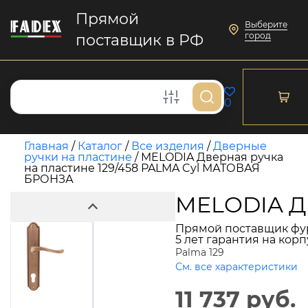
Прямой
Выберите
город
поставщик в РФ
0
Главная
/
Каталог
/
Все изделия
/
Дверные
ручки на пластине
/
MELODIA Дверная ручка
на пластине 129/458 PALMA Cyl МАТОВАЯ
БРОНЗА
MELODIA Дв
Прямой поставщик фу
5 лет гарантия на кор
Palma 129
См. все характеристики
11 737 руб.