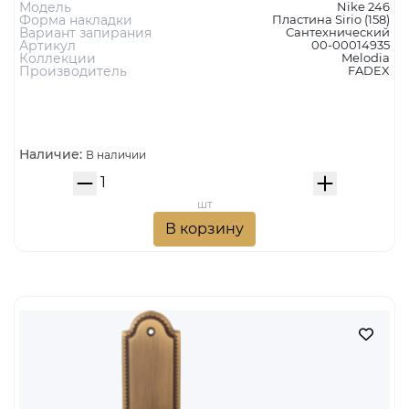
MELODIA Дверная ручка на пластине 246/158 Wc
NIKE МАТОВАЯ БРОНЗА
16 441 руб.
Тип изделия
ручка на пластине
Цвет
бронза матовая
Стиль
Классика
Модель
Nike 246
Форма накладки
Пластина Sirio (158)
Вариант запирания
Сантехнический
Артикул
00-00014935
Коллекции
Melodia
Производитель
FADEX
Наличие:
В наличии
шт