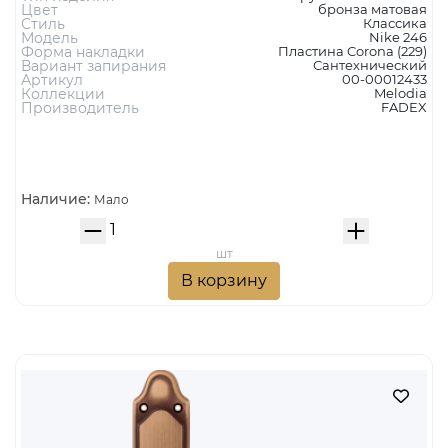
MELODIA Дверная ручка на пластине 246 Wc NIKE
МАТОВАЯ БРОНЗА
20 119 руб.
Тип изделия
ручка на пластине
Цвет
бронза матовая
Стиль
Классика
Модель
Nike 246
Форма накладки
Пластина Corona (229)
Вариант запирания
Сантехнический
Артикул
00-00012433
Коллекции
Melodia
Производитель
FADEX
Наличие:
Мало