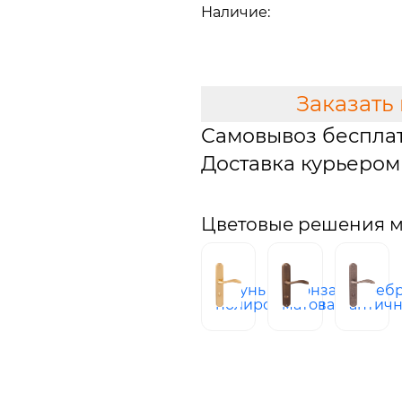
Наличие:
Мало
В КОРЗИНУ
Заказать
Самовывоз беспла
Доставка курьером 
Цветовые решения м
латунь
бронза
сереб
полированная
матовая
антич