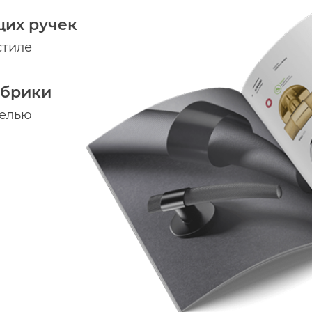
щих ручек
стиле
абрики
делью