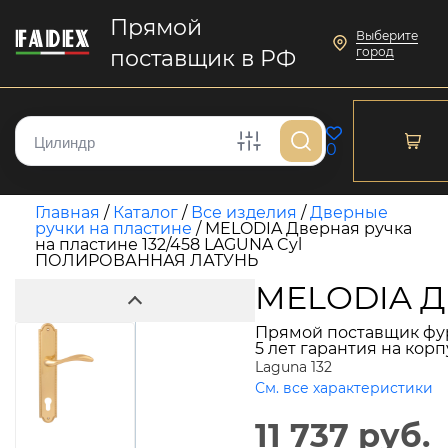
Прямой
Выберите
город
поставщик в РФ
0
Главная
/
Каталог
/
Все изделия
/
Дверные
ручки на пластине
/
MELODIA Дверная ручка
на пластине 132/458 LAGUNA Cyl
ПОЛИРОВАННАЯ ЛАТУНЬ
MELODIA Д
Прямой поставщик фу
5 лет гарантия на кор
Laguna 132
См. все характеристики
11 737 руб.