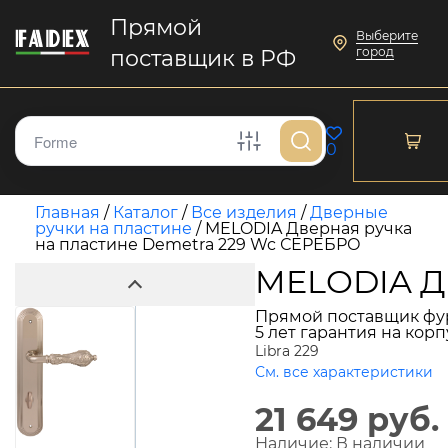
Прямой
Выберите
город
поставщик в РФ
0
Главная
/
Каталог
/
Все изделия
/
Дверные
ручки на пластине
/
MELODIA Дверная ручка
на пластине Demetra 229 Wc СЕРЕБРО
MELODIA Дв
Прямой поставщик фу
5 лет гарантия на кор
Libra 229
См. все характеристики
21 649 руб.
Наличие:
В наличии