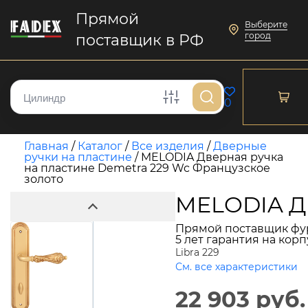
Прямой
Выберите
город
поставщик в РФ
0
Главная
/
Каталог
/
Все изделия
/
Дверные
ручки на пластине
/
MELODIA Дверная ручка
на пластине Demetra 229 Wc Французское
золото
MELODIA Дв
Прямой поставщик фу
5 лет гарантия на кор
Libra 229
См. все характеристики
22 903 руб.