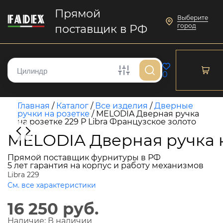
Прямой
Выберите
город
поставщик в РФ
0
Главная
/
Каталог
/
Все изделия
/
Дверные
ручки на розетке
/
MELODIA Дверная ручка
на розетке 229 P Libra Французское золото
MELODIA Дверная ручка н
Прямой поставщик фурнитуры в РФ
5 лет гарантия на корпус и работу механизмов
Libra 229
См. все характеристики
16 250 руб.
Наличие:
В наличии