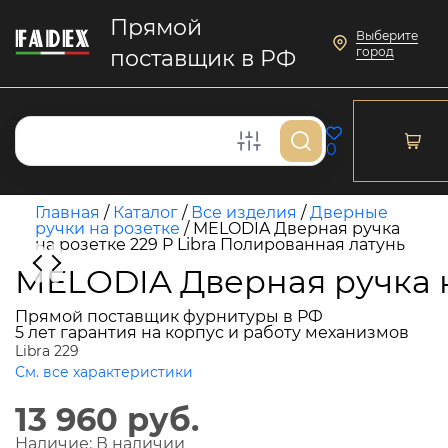
Прямой
Выберите
город
поставщик в РФ
0
Главная
/
Каталог
/
Все изделия
/
Дверные
ручки на розетке
/
MELODIA Дверная ручка
на розетке 229 P Libra Полированная латунь
MELODIA Дверная ручка н
Прямой поставщик фурнитуры в РФ
5 лет гарантия на корпус и работу механизмов
Libra 229
См. все характеристики
13 960 руб.
Наличие:
В наличии