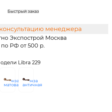
Быстрый заказ
 консультацию менеджера
тно Экспострой Москва
по РФ от 500 р.
дели Libra 229
бронза
бронза
узское
матовая
античная