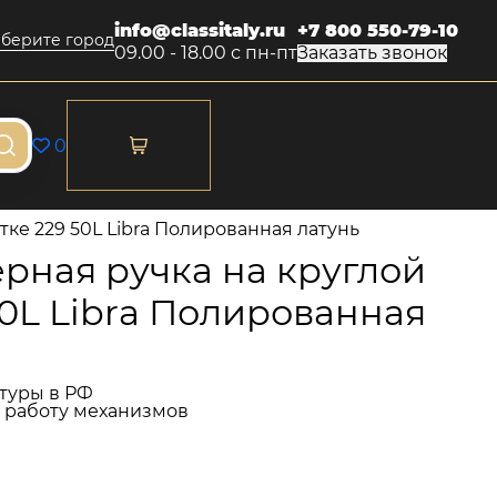
info@classitaly.ru
+7 800 550-79-10
берите город
09.00 - 18.00 с пн-пт
Заказать звонок
0
ке 229 50L Libra Полированная латунь
рная ручка на круглой
50L Libra Полированная
туры в РФ
и работу механизмов