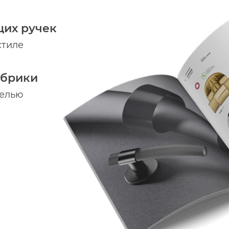
щих ручек
стиле
абрики
делью